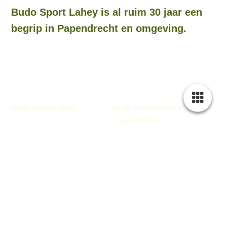
Budo Sport Lahey is al ruim 30 jaar een
begrip in Papendrecht en omgeving.
Budo Sport Lahey
Di 19.00-20.00
Gemengd
hogere banden
Stellingmolen 182
Vr 19.30-20.30
vanaf 16
Papendrecht
Za 9.30-10.25
13 t/m 16
Za 10.30-11.25
6 t/m 12
peter@budosportlahey.nl
Za 11.30-12.15
4 t/m 6
06-10801324
Za 12.15-13.15
vanaf 16