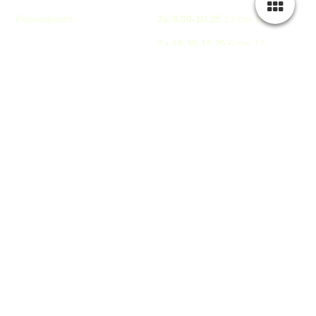
Papendrecht
Za 9.30-10.25
13 t/m 16
Za 10.30-11.25
6 t/m 12
peter@budosportlahey.nl
Za 11.30-12.15
4 t/m 6
06-10801324
Za 12.15-13.15
vanaf 16